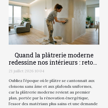
Quand la plâtrerie moderne
redessine nos intérieurs : retour
sur les tendances récentes
21 juillet 2026 10:04
Oubliez l’époque où le plâtre se cantonnait aux
cloisons sans âme et aux plafonds uniformes,
car la plâtrerie moderne revient au premier
plan, portée par la rénovation énergétique,
l’essor des matériaux plus sains et une demande