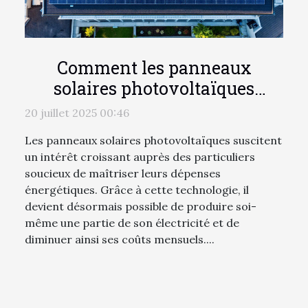
Comment les panneaux
solaires photovoltaïques
peuvent réduire votre facture
20 juillet 2025 00:46
d'électricité?
Les panneaux solaires photovoltaïques suscitent
un intérêt croissant auprès des particuliers
soucieux de maîtriser leurs dépenses
énergétiques. Grâce à cette technologie, il
devient désormais possible de produire soi-
même une partie de son électricité et de
diminuer ainsi ses coûts mensuels....