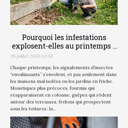
Pourquoi les infestations
explosent-elles au printemps ?
une réalité peu connue
28 juillet 2026 03:58
Chaque printemps, les signalements d’insectes
“envahissants” s’envolent, et pas seulement dans
les maisons mal isolées ou les jardins en friche.
Moustiques plus précoces, fourmis qui
réapparaissent en colonne, guêpes qui rôdent
autour des terrasses, frelons qui prospectent
sous les toitures : la...