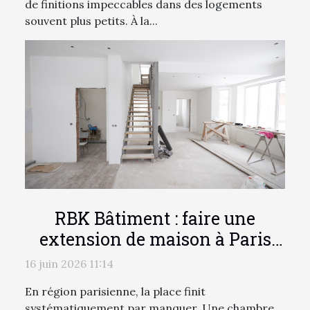
de finitions impeccables dans des logements
souvent plus petits. À la...
RBK Bâtiment : faire une
extension de maison à Paris
pour gagner de l'espace sans
16 juin 2026 11:14
changer d'adresse !
En région parisienne, la place finit
systématiquement par manquer. Une chambre