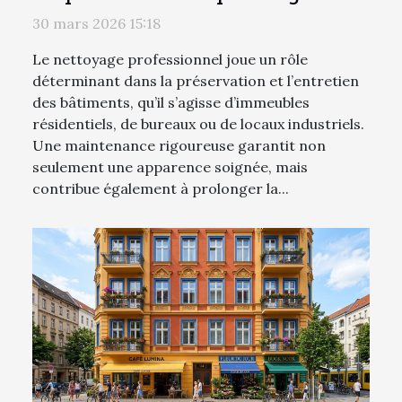
durée de vie des bâtiments ?
30 mars 2026 15:18
Le nettoyage professionnel joue un rôle
déterminant dans la préservation et l’entretien
des bâtiments, qu’il s’agisse d’immeubles
résidentiels, de bureaux ou de locaux industriels.
Une maintenance rigoureuse garantit non
seulement une apparence soignée, mais
contribue également à prolonger la...