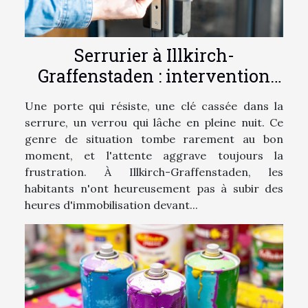
Serrurier à Illkirch-
Graffenstaden : intervention
sous 30 min par la Compagnie
Une porte qui résiste, une clé cassée dans la
des Serruriers
serrure, un verrou qui lâche en pleine nuit. Ce
genre de situation tombe rarement au bon
moment, et l'attente aggrave toujours la
frustration. À Illkirch-Graffenstaden, les
habitants n'ont heureusement pas à subir des
heures d'immobilisation devant...