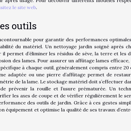
eur après usage. Pour découvrir différents modèles respe
isitez le site web
.
es outils
 incontournable pour garantir des performances optimales
urabilité du matériel. Un nettoyage jardin soigné après c
il permet d’éliminer les résidus de sève, la terre et les d
osion des lames. Pour assurer un affûtage lames efficace, i
 spécifique à chaque outil, généralement compris entre 20 
lime adaptée ou une pierre d’affûtage permet de restaur
métrie de la lame. Le stockage matériel doit s’effectuer da
n de prévenir la rouille et l’usure prématurée. Un techn
fier les axes de coupe et de vérifier régulièrement le se
performance des outils de jardin. Grâce à ces gestes simpl
 son équipement et optimise la qualité de ses travaux d’entr