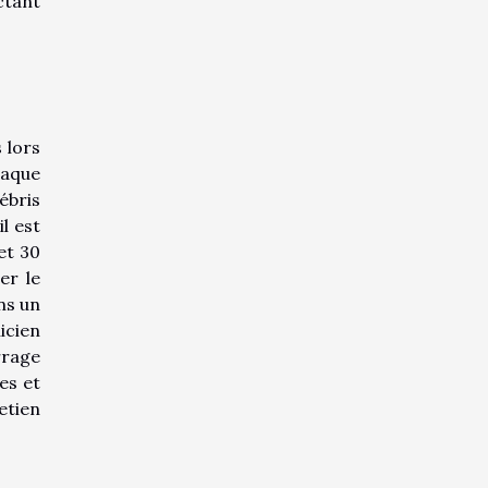
ctant
 lors
haque
ébris
l est
et 30
er le
ns un
icien
rrage
es et
etien