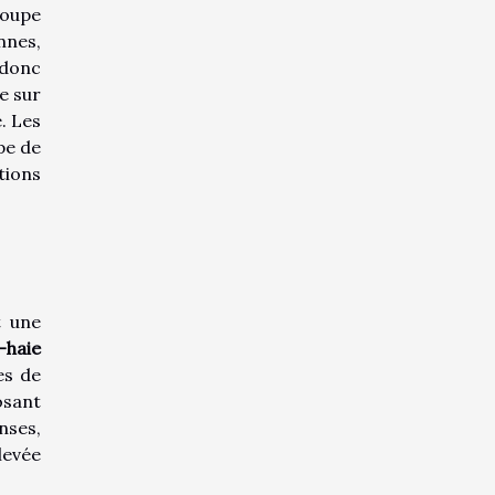
coupe
nnes,
 donc
de sur
. Les
ype de
tions
t une
e-haie
es de
osant
nses,
levée