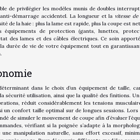
sable de privilégier les modèles munis de doubles interrupt
anti-démarrage accidentel. La longueur et la
vitesse de
é de la haie : plus la lame est rapide, plus la coupe est net
s équipements de protection (gants, lunettes, protec
’état des lames et des câbles électriques. Ce soin apporté
a la durée de vie de votre équipement tout en garantissan
.
gonomie
déterminant dans le choix d’un équipement de taille, car
 sécurité utilisation, ainsi que la qualité des finitions. Un
brations, réduit considérablement les tensions musculair
si un confort taille optimal sur de longues sessions. Lors 
dé de simuler le mouvement de coupe afin d’évaluer l’équi
commandes, vérifiant si la poignée s’adapte à la morpholog
e une manipulation naturelle, sans effort excessif, minim