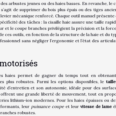
r des arbustes jeunes ou des haies basses. En revanche, le 
 s’agit de supprimer du bois plus épais ou des tiges ancie
 levier mécanique renforcé. Chaque outil manuel présente
écificité des tâches : la cisaille haie assure une taille rapi
r et le coupe branches privilégient la précision et la force
de ces outils, en fonction de la structure de la haie et du t
fessionnel sans négliger l’ergonomie et l’état des articula
 motorisés
ses haies permet de gagner du temps tout en obtenan
s plus robustes. Parmi les options disponibles, le
taill
lité d’entretien et son autonomie, idéale pour des surfac
e offrent une grande liberté de mouvement, tout en prop
ries lithium-ion modernes. Pour les haies épaisses ou de
erformants, leur
puissance coupe
et leur
vitesse de lame
é
branches robustes.