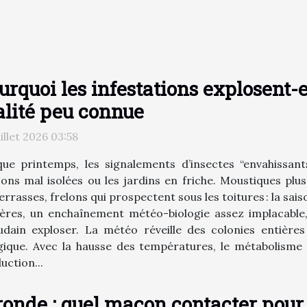
urquoi les infestations explosent-
alité peu connue
uillet 2026 03:58
ue printemps, les signalements d’insectes “envahissant
ons mal isolées ou les jardins en friche. Moustiques plu
rrasses, frelons qui prospectent sous les toitures : la sai
lières, un enchaînement météo-biologie assez implacable
udain exploser. La météo réveille des colonies entièr
ogique. Avec la hausse des températures, le métabolisme
uction...
ronde : quel maçon contacter pour 