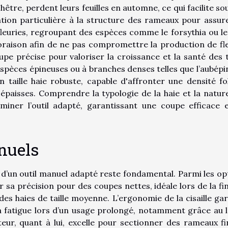
hêtre, perdent leurs feuilles en automne, ce qui facilite so
ention particulière à la structure des rameaux pour assur
leuries, regroupant des espèces comme le forsythia ou le l
loraison afin de ne pas compromettre la production de fle
upe précise pour valoriser la croissance et la santé des t
’espèces épineuses ou à branches denses telles que l’aubépi
un taille haie robuste, capable d'affronter une densité fol
épaisses. Comprendre la typologie de la haie et la natur
miner l’outil adapté, garantissant une coupe efficace 
nuels
x d’un outil manuel adapté reste fondamental. Parmi les op
par sa précision pour des coupes nettes, idéale lors de la fi
es haies de taille moyenne. L’ergonomie de la cisaille gar
la fatigue lors d’un usage prolongé, notamment grâce au l
teur, quant à lui, excelle pour sectionner des rameaux fi