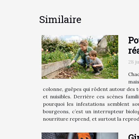
Similaire
Po
ré
28 j
Chaq
mais
colonne, guêpes qui rôdent autour des te
et nuisibles. Derrière ces scènes fami
pourquoi les infestations semblent so
bourgeons, c’est un interrupteur biol
nourriture reprend, et surtout la reprod
Gi