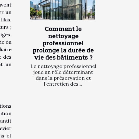
uvent
er un
ilas,
urs ;
Comment le
iges.
nettoyage
ne ou
professionnel
iaire
prolonge la durée de
vie des bâtiments ?
e des
et un
Le nettoyage professionnel
joue un rôle déterminant
dans la préservation et
l’entretien des...
tions
nition
antit
evier
ns et