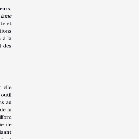
eurs,
 lame
te et
tions
 à la
t des
 elle
 outil
es au
de la
libre
ie de
isant