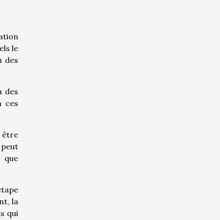
ation
ls le
n des
a des
à ces
 être
 peut
é que
étape
t, la
s qui