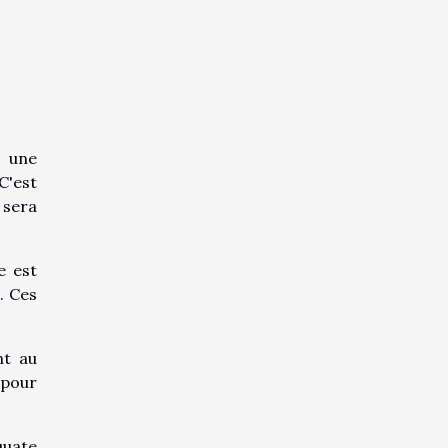
t une
C'est
 sera
e est
. Ces
nt au
 pour
quate