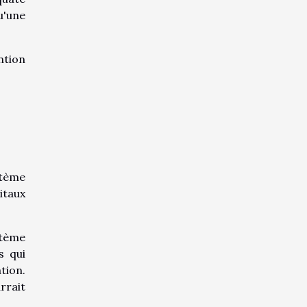
u'une
ntion
stème
itaux
stème
s qui
tion.
rrait