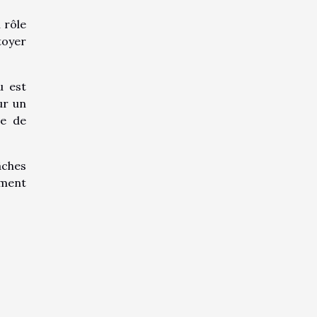
 rôle
toyer
u est
ur un
se de
âches
ement