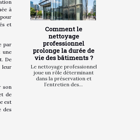
ation
née à
 pour
és et
Comment le
nettoyage
professionnel
e par
prolonge la durée de
t une
vie des bâtiments ?
t. De
Le nettoyage professionnel
 leur
joue un rôle déterminant
dans la préservation et
l’entretien des...
r son
et de
e est
é des